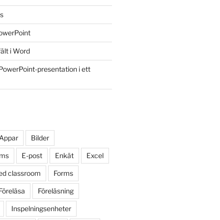
ss
owerPoint
ält i Word
PowerPoint-presentation i ett
Appar
Bilder
oms
E-post
Enkät
Excel
ped classroom
Forms
Föreläsa
Föreläsning
Inspelningsenheter