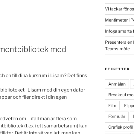
Vi tackar för o
Mentimeter i P
Infoga smarta f
Presentera en 
mentbibliotek med
Teams-möte
ETIKETTER
och en till dina kursrum i Lisam? Det finns
Anmälan
iblioteket i Lisam med din egen dator
Breakout ro
par och filer direkt i din egen
Film
Flip
Formulär
dveten om – ifall man är flera som
ibliotek (t ex i ett samarbetsrum) kan
Grafisk profil
ikter. Det är inte så vanligt, men kan