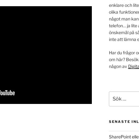
enklare och lit
olika funktione
något man kan gö
telefon… ja lite 
önskemål på så
inte att lämna 
Har du frågor o
om här? Besök
någon av
Digit
Sök
efter:
SENASTE IN
SharePoint ell