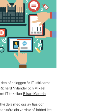
i den här bloggen är IT-utbildarna
Richard Nylander
och
Mikael
amt IT-tekniker
Rikard Gestrin
.
ll vi dela med oss av tips och
an göra din vardag på jobbet lite