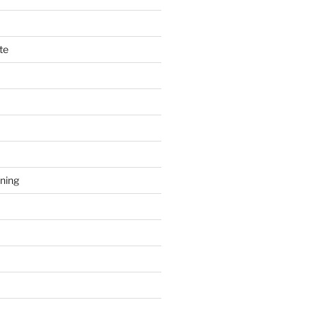
te
sning