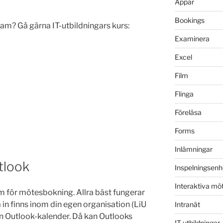
Appar
Bookings
sam? Gå gärna IT-utbildningars kurs:
Examinera
Excel
Film
Flinga
Föreläsa
Forms
Inlämningar
tlook
Inspelningsenh
Interaktiva mö
em för mötesbokning. Allra bäst fungerar
in finns inom din egen organisation (LiU
Intranät
sin Outlook-kalender. Då kan Outlooks
IT-utbildningar