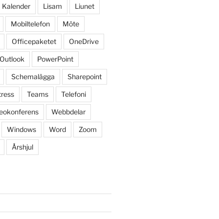
Kalender
Lisam
Liunet
Mobiltelefon
Möte
Officepaketet
OneDrive
Outlook
PowerPoint
Schemalägga
Sharepoint
tress
Teams
Telefoni
eokonferens
Webbdelar
Windows
Word
Zoom
Årshjul