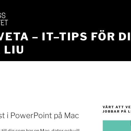
VETA – IT–TIPS FÖR D
 LIU
VÄRT ATT VE
JOBBAR PÅ L
öst i PowerPoint på Mac
 till dig som har en Mac-dator och vill