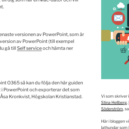
t.
 senaste versionen av PowerPoint, som är
 version av PowerPoint (till exempel
 gå till
Self service
och hämta ner
nt O365 så kan du följa den här guiden
st i PowerPoint och exporterar det som
Vi som skriver 
 Åsa Kronkvist, Högskolan Kristianstad.
Stina Hellberg
,
Söderström
, s
Här i bloggen vi
lathundar som k