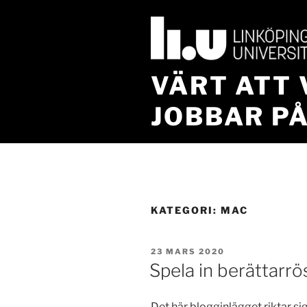
Hoppa
till
innehåll
VÄRT ATT 
JOBBAR PÅ
KATEGORI:
MAC
PUBLICERAT
23 MARS 2020
Spela in berättarr
Det här blogginlägget riktar sig