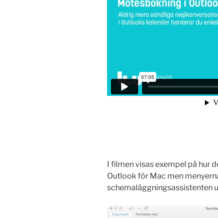
I filmen visas exempel på hur d
Outlook för Mac men menyerna s
schemaläggningsassistenten u