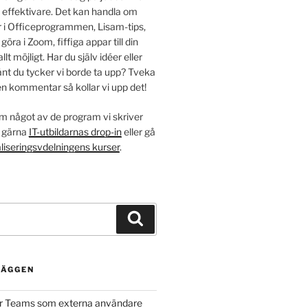
e effektivare. Det kan handla om
r i Officeprogrammen, Lisam-tips,
ra i Zoom, fiffiga appar till din
allt möjligt. Har du själv idéer eller
nt du tycker vi borde ta upp? Tveka
en kommentar så kollar vi upp det!
m något av de program vi skriver
 gärna
IT-utbildarnas drop-in
eller gå
aliseringsvdelningens kurser
.
Sök
LÄGGEN
er Teams som externa användare