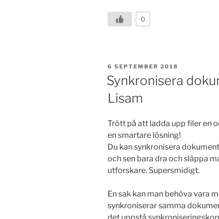
0
PUBLICERAT
6 SEPTEMBER 2018
Synkronisera doku
Lisam
Trött på att ladda upp filer en 
en smartare lösning!
Du kan synkronisera dokumentb
och sen bara dra och släppa map
utforskare. Supersmidigt.
En sak kan man behöva vara me
synkroniserar samma dokumentb
det uppstå synkroniseringskonfl