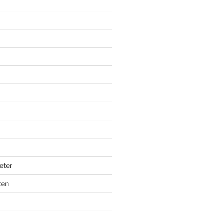
eter
ten