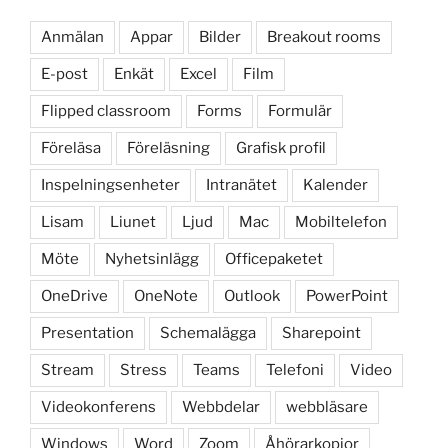
Anmälan
Appar
Bilder
Breakout rooms
E-post
Enkät
Excel
Film
Flipped classroom
Forms
Formulär
Föreläsa
Föreläsning
Grafisk profil
Inspelningsenheter
Intranätet
Kalender
Lisam
Liunet
Ljud
Mac
Mobiltelefon
Möte
Nyhetsinlägg
Officepaketet
OneDrive
OneNote
Outlook
PowerPoint
Presentation
Schemalägga
Sharepoint
Stream
Stress
Teams
Telefoni
Video
Videokonferens
Webbdelar
webbläsare
Windows
Word
Zoom
Åhörarkopior