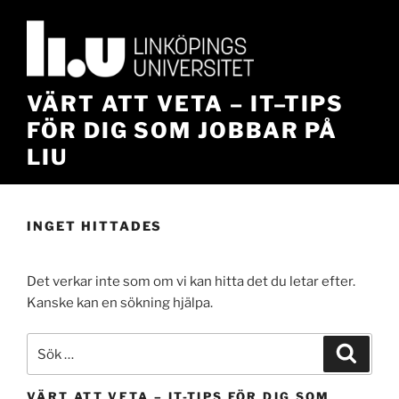
Hoppa
till
innehåll
VÄRT ATT VETA – IT–TIPS
FÖR DIG SOM JOBBAR PÅ
LIU
INGET HITTADES
Det verkar inte som om vi kan hitta det du letar efter.
Kanske kan en sökning hjälpa.
Sök
Sök
efter:
VÄRT ATT VETA – IT-TIPS FÖR DIG SOM