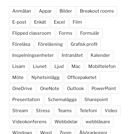
Anmälan
Appar
Bilder
Breakout rooms
E-post
Enkät
Excel
Film
Flipped classroom
Forms
Formulär
Föreläsa
Föreläsning
Grafisk profil
Inspelningsenheter
Intranätet
Kalender
Lisam
Liunet
Ljud
Mac
Mobiltelefon
Möte
Nyhetsinlägg
Officepaketet
OneDrive
OneNote
Outlook
PowerPoint
Presentation
Schemalägga
Sharepoint
Stream
Stress
Teams
Telefoni
Video
Videokonferens
Webbdelar
webbläsare
Windows
Word
Zoom
Åhörarkopior