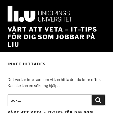
Hoppa
till
innehåll
VÄRT ATT VETA – IT–TIPS
FÖR DIG SOM JOBBAR PÅ
LIU
INGET HITTADES
Det verkar inte som om vi kan hitta det du letar efter.
Kanske kan en sökning hjälpa.
Sök
Sök
efter:
VÄRT ATT VETA – IT-TIPS FÖR DIG SOM