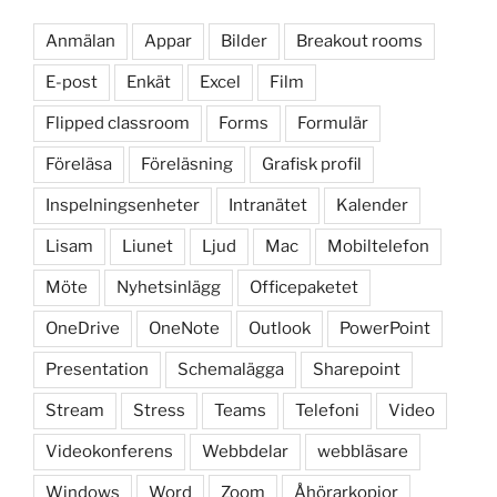
Anmälan
Appar
Bilder
Breakout rooms
E-post
Enkät
Excel
Film
Flipped classroom
Forms
Formulär
Föreläsa
Föreläsning
Grafisk profil
Inspelningsenheter
Intranätet
Kalender
Lisam
Liunet
Ljud
Mac
Mobiltelefon
Möte
Nyhetsinlägg
Officepaketet
OneDrive
OneNote
Outlook
PowerPoint
Presentation
Schemalägga
Sharepoint
Stream
Stress
Teams
Telefoni
Video
Videokonferens
Webbdelar
webbläsare
Windows
Word
Zoom
Åhörarkopior