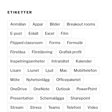
ETIKETTER
Anmälan
Appar
Bilder
Breakout rooms
E-post
Enkät
Excel
Film
Flipped classroom
Forms
Formulär
Föreläsa
Föreläsning
Grafisk profil
Inspelningsenheter
Intranätet
Kalender
Lisam
Liunet
Ljud
Mac
Mobiltelefon
Möte
Nyhetsinlägg
Officepaketet
OneDrive
OneNote
Outlook
PowerPoint
Presentation
Schemalägga
Sharepoint
Stream
Stress
Teams
Telefoni
Video