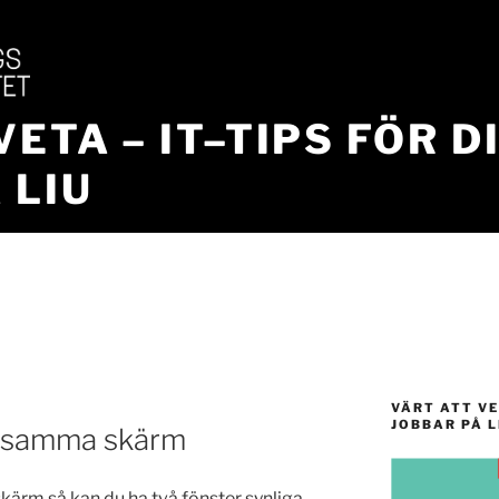
VETA – IT–TIPS FÖR D
 LIU
VÄRT ATT VE
JOBBAR PÅ L
på samma skärm
kärm så kan du ha två fönster synliga