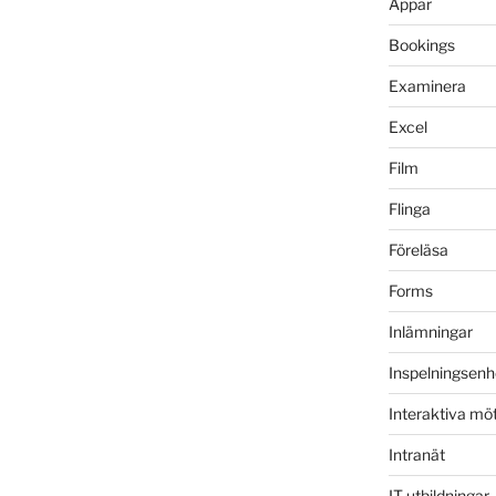
Appar
Bookings
Examinera
Excel
Film
Flinga
Föreläsa
Forms
Inlämningar
Inspelningsenh
Interaktiva mö
Intranät
IT-utbildningar