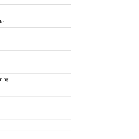
te
sning