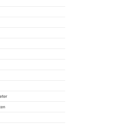
eter
ten