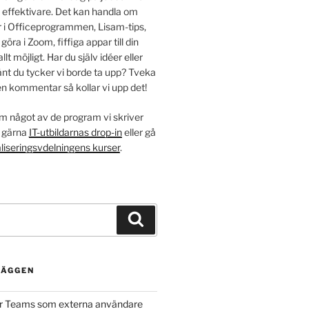
e effektivare. Det kan handla om
r i Officeprogrammen, Lisam-tips,
ra i Zoom, fiffiga appar till din
allt möjligt. Har du själv idéer eller
nt du tycker vi borde ta upp? Tveka
en kommentar så kollar vi upp det!
m något av de program vi skriver
 gärna
IT-utbildarnas drop-in
eller gå
aliseringsvdelningens kurser
.
Sök
LÄGGEN
er Teams som externa användare