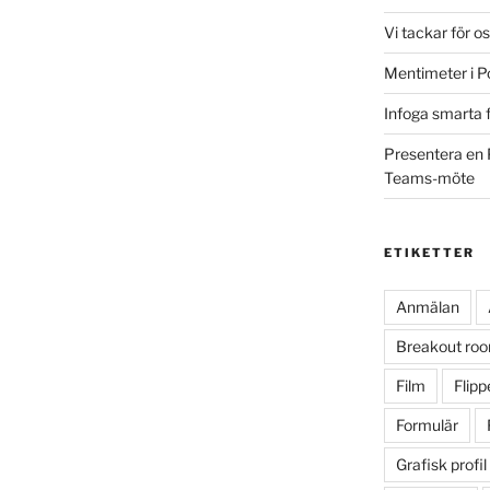
Vi tackar för o
Mentimeter i P
Infoga smarta f
Presentera en 
Teams-möte
ETIKETTER
Anmälan
Breakout ro
Film
Flip
Formulär
Grafisk profil