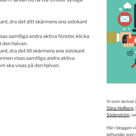
kant, dra det ditt skärmens ena sidokant
sas samtliga andra aktiva fönster, klicka
å den halvan.
kant, dra det till skärmens ena sidokant
kärmen visas samtliga andra aktiva
som ska visas på den halvan.
Vi som skriver 
Stina Hellberg
,
Söderström
, s
Här i bloggen vi
lathundar som k