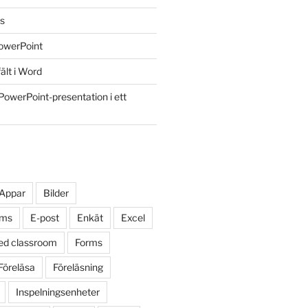
ss
owerPoint
ält i Word
PowerPoint-presentation i ett
Appar
Bilder
oms
E-post
Enkät
Excel
ped classroom
Forms
Föreläsa
Föreläsning
Inspelningsenheter