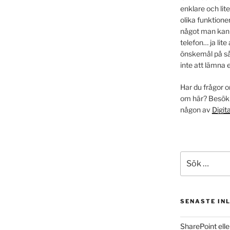
enklare och lit
olika funktione
något man kan gö
telefon… ja lite 
önskemål på så
inte att lämna 
Har du frågor o
om här? Besök
någon av
Digit
Sök
efter:
SENASTE IN
SharePoint ell