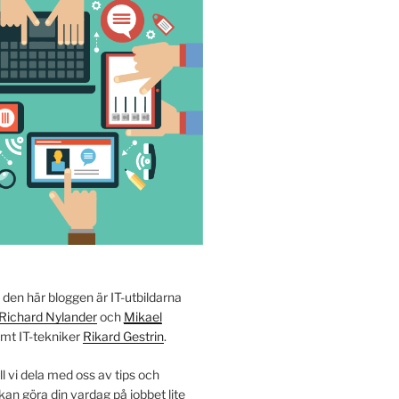
i den här bloggen är IT-utbildarna
Richard Nylander
och
Mikael
amt IT-tekniker
Rikard Gestrin
.
ll vi dela med oss av tips och
an göra din vardag på jobbet lite