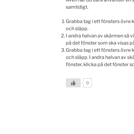
samtidigt.
Grabba tag i ett fönsters övre 
och släpp.
I andra halvan av skärmen så vi
på det fönster som ska visas p
Grabba tag i ett fönsters övre 
och släpp. I andra halvan av s
fönster, klicka på det fönster 
0