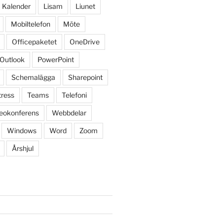
Kalender
Lisam
Liunet
Mobiltelefon
Möte
Officepaketet
OneDrive
Outlook
PowerPoint
Schemalägga
Sharepoint
tress
Teams
Telefoni
eokonferens
Webbdelar
Windows
Word
Zoom
Årshjul