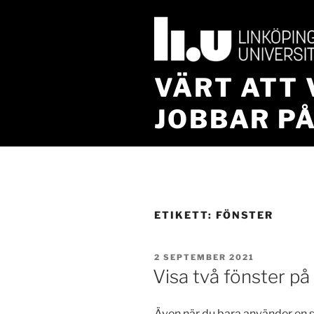
Hoppa
till
innehåll
VÄRT ATT 
JOBBAR PÅ
ETIKETT:
FÖNSTER
PUBLICERAT
2 SEPTEMBER 2021
Visa två fönster 
Även när du bara använder en s