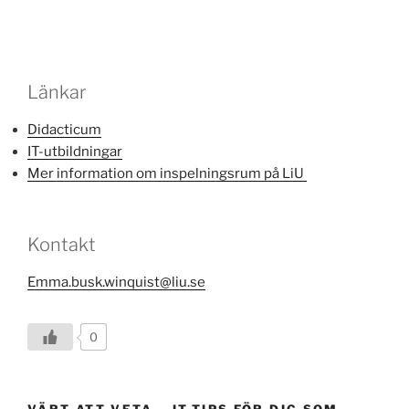
Länkar
Didacticum
IT-utbildningar
Mer information om inspelningsrum på LiU
Kontakt
Emma.busk.winquist@liu.se
0
VÄRT ATT VETA – IT-TIPS FÖR DIG SOM