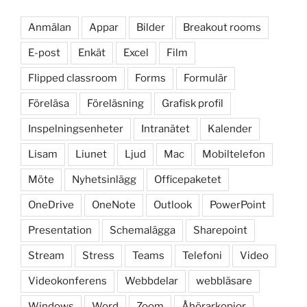
Anmälan
Appar
Bilder
Breakout rooms
E-post
Enkät
Excel
Film
Flipped classroom
Forms
Formulär
Föreläsa
Föreläsning
Grafisk profil
Inspelningsenheter
Intranätet
Kalender
Lisam
Liunet
Ljud
Mac
Mobiltelefon
Möte
Nyhetsinlägg
Officepaketet
OneDrive
OneNote
Outlook
PowerPoint
Presentation
Schemalägga
Sharepoint
Stream
Stress
Teams
Telefoni
Video
Videokonferens
Webbdelar
webbläsare
Windows
Word
Zoom
Åhörarkopior