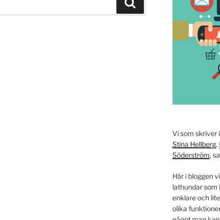
Sök
Vi som skriver 
Stina Hellberg
,
Söderström
, s
Här i bloggen vi
lathundar som k
enklare och lit
olika funktione
något man kan gö