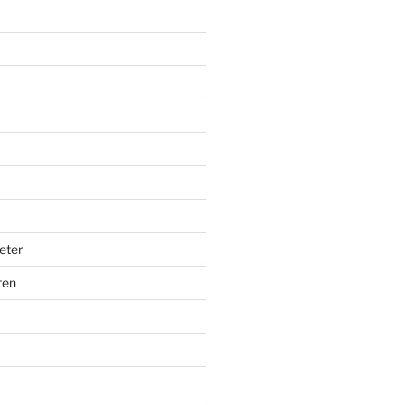
eter
ten