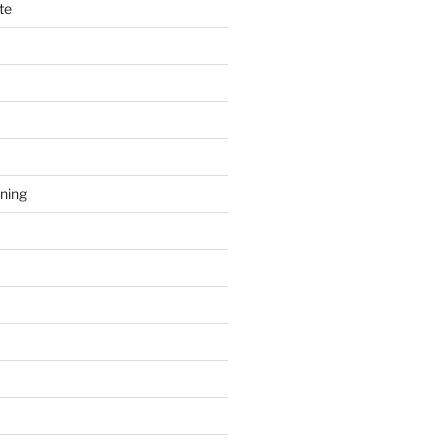
te
sning