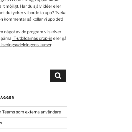
allt möjligt. Har du själv idéer eller
nt du tycker vi borde ta upp? Tveka
en kommentar så kollar vi upp det!
m något av de program vi skriver
 gärna
IT-utbildarnas drop-in
eller gå
aliseringsvdelningens kurser
.
Sök
LÄGGEN
er Teams som externa användare
ss