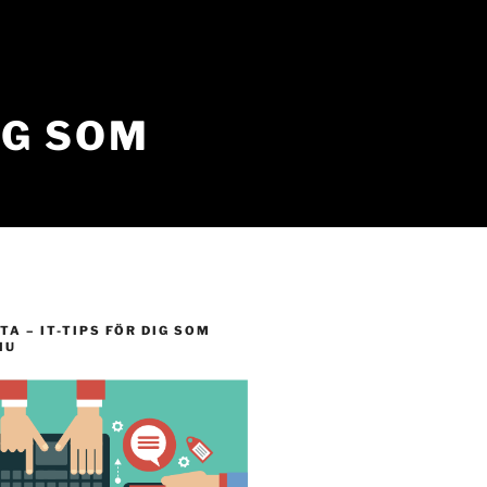
IG SOM
TA – IT-TIPS FÖR DIG SOM
IU