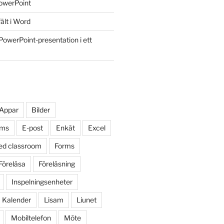
owerPoint
ält i Word
PowerPoint-presentation i ett
Appar
Bilder
oms
E-post
Enkät
Excel
ped classroom
Forms
Föreläsa
Föreläsning
Inspelningsenheter
Kalender
Lisam
Liunet
Mobiltelefon
Möte