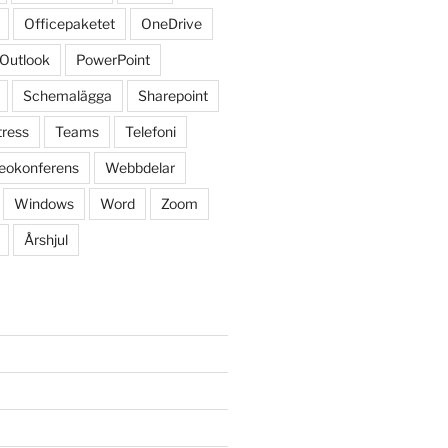
Officepaketet
OneDrive
Outlook
PowerPoint
Schemalägga
Sharepoint
tress
Teams
Telefoni
eokonferens
Webbdelar
Windows
Word
Zoom
Årshjul