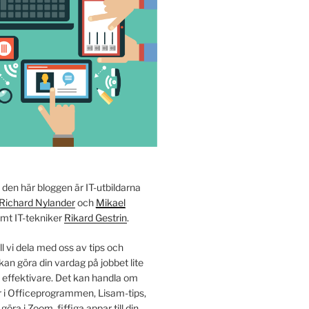
i den här bloggen är IT-utbildarna
Richard Nylander
och
Mikael
amt IT-tekniker
Rikard Gestrin
.
ll vi dela med oss av tips och
an göra din vardag på jobbet lite
e effektivare. Det kan handla om
r i Officeprogrammen, Lisam-tips,
ra i Zoom, fiffiga appar till din