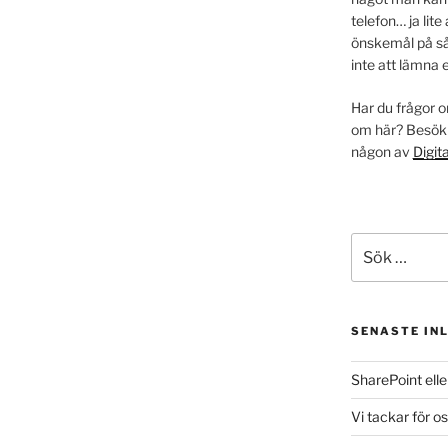
telefon… ja lite 
önskemål på så
inte att lämna 
Har du frågor o
om här? Besök
någon av
Digit
Sök
efter:
SENASTE IN
SharePoint ell
Vi tackar för o