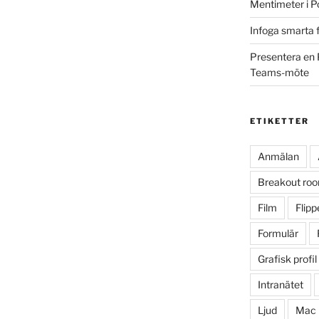
Mentimeter i P
Infoga smarta f
Presentera en 
Teams-möte
ETIKETTER
Anmälan
Breakout ro
Film
Flip
Formulär
Grafisk profil
Intranätet
Ljud
Mac