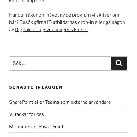
kollar vi upp det!
Har du frågor om något av de program vi skriver om
här? Besök gärna
IT-utbildarnas drop-in
eller gå någon
av
Digitaliseringsvdelningens kurser
.
Sök
Sök
efter:
SENASTE INLÄGGEN
SharePoint eller Teams som externa användare
Vi tackar för oss
Mentimeter i PowerPoint