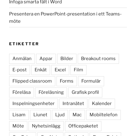
Infoga smarta fält i Word
Presentera en PowerPoint-presentation i ett Teams-
möte
ETIKETTER
Anmälan
Appar
Bilder
Breakout rooms
E-post
Enkät
Excel
Film
Flipped classroom
Forms
Formulär
Föreläsa
Föreläsning
Grafisk profil
Inspelningsenheter
Intranätet
Kalender
Lisam
Liunet
Ljud
Mac
Mobiltelefon
Möte
Nyhetsinlägg
Officepaketet