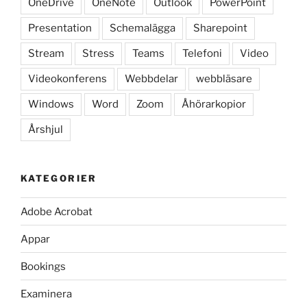
OneDrive
OneNote
Outlook
PowerPoint
Presentation
Schemalägga
Sharepoint
Stream
Stress
Teams
Telefoni
Video
Videokonferens
Webbdelar
webbläsare
Windows
Word
Zoom
Åhörarkopior
Årshjul
KATEGORIER
Adobe Acrobat
Appar
Bookings
Examinera