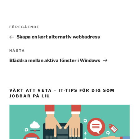
Inläggsnavigering
Föregående
FÖREGÅENDE
inlägg
Skapa en kort alternativ webbadress
Nästa
NÄSTA
inlägg
Bläddra mellan aktiva fönster i Windows
VÄRT ATT VETA – IT-TIPS FÖR DIG SOM
JOBBAR PÅ LIU