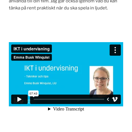
använda till din film. Jag går också igenom vad du kan
tänka på rent praktiskt när du ska spela in ljudet.