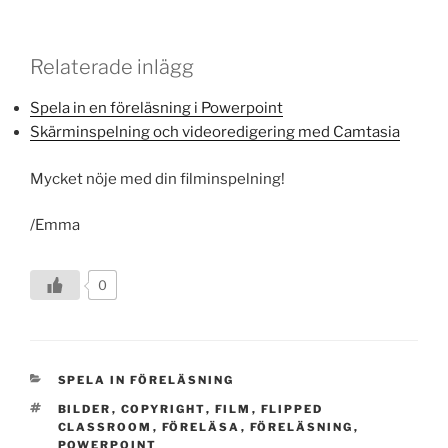
Relaterade inlägg
Spela in en föreläsning i Powerpoint
Skärminspelning och videoredigering med Camtasia
Mycket nöje med din filminspelning!
/Emma
0
KATEGORIER
SPELA IN FÖRELÄSNING
TAGGAR
BILDER
,
COPYRIGHT
,
FILM
,
FLIPPED
CLASSROOM
,
FÖRELÄSA
,
FÖRELÄSNING
,
POWERPOINT