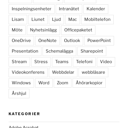
Inspelningsenheter
Intranätet
Kalender
Lisam
Liunet
Ljud
Mac
Mobiltelefon
Möte
Nyhetsinlägg
Officepaketet
OneDrive
OneNote
Outlook
PowerPoint
Presentation
Schemalägga
Sharepoint
Stream
Stress
Teams
Telefoni
Video
Videokonferens
Webbdelar
webbläsare
Windows
Word
Zoom
Åhörarkopior
Årshjul
KATEGORIER
Adobe Acrobat