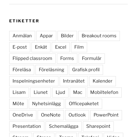
ETIKETTER
Anmälan
Appar
Bilder
Breakout rooms
E-post
Enkät
Excel
Film
Flipped classroom
Forms
Formulär
Föreläsa
Föreläsning
Grafisk profil
Inspelningsenheter
Intranätet
Kalender
Lisam
Liunet
Ljud
Mac
Mobiltelefon
Möte
Nyhetsinlägg
Officepaketet
OneDrive
OneNote
Outlook
PowerPoint
Presentation
Schemalägga
Sharepoint