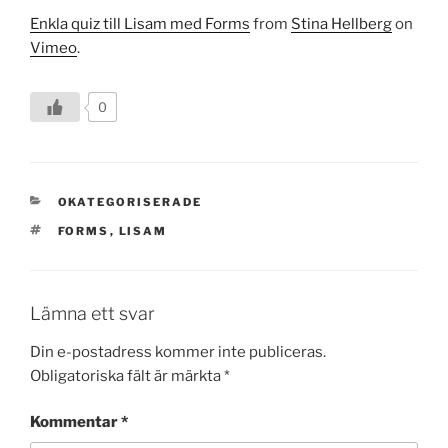
Enkla quiz till Lisam med Forms
from
Stina Hellberg
on
Vimeo
.
0
KATEGORIER
OKATEGORISERADE
TAGGAR
FORMS
,
LISAM
Lämna ett svar
Din e-postadress kommer inte publiceras.
Obligatoriska fält är märkta
*
Kommentar
*