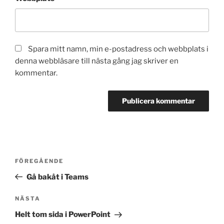
Spara mitt namn, min e-postadress och webbplats i
denna webbläsare till nästa gång jag skriver en
kommentar.
Inläggsnavigering
Föregående
FÖREGÅENDE
inlägg
Gå bakåt i Teams
Nästa
NÄSTA
inlägg
Helt tom sida i PowerPoint