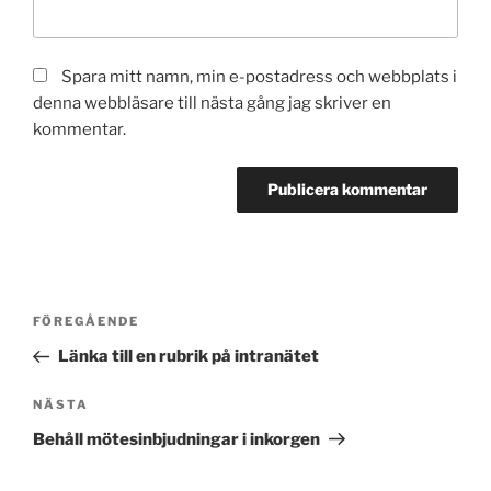
Spara mitt namn, min e-postadress och webbplats i
denna webbläsare till nästa gång jag skriver en
kommentar.
Inläggsnavigering
Föregående
FÖREGÅENDE
inlägg
Länka till en rubrik på intranätet
Nästa
NÄSTA
inlägg
Behåll mötesinbjudningar i inkorgen