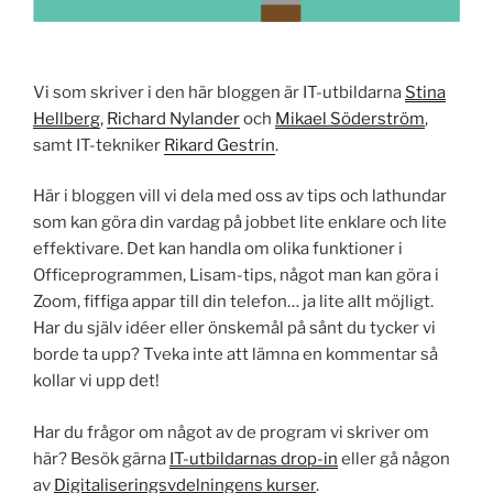
Vi som skriver i den här bloggen är IT-utbildarna
Stina
Hellberg
,
Richard Nylander
och
Mikael Söderström
,
samt IT-tekniker
Rikard Gestrin
.
Här i bloggen vill vi dela med oss av tips och lathundar
som kan göra din vardag på jobbet lite enklare och lite
effektivare. Det kan handla om olika funktioner i
Officeprogrammen, Lisam-tips, något man kan göra i
Zoom, fiffiga appar till din telefon… ja lite allt möjligt.
Har du själv idéer eller önskemål på sånt du tycker vi
borde ta upp? Tveka inte att lämna en kommentar så
kollar vi upp det!
Har du frågor om något av de program vi skriver om
här? Besök gärna
IT-utbildarnas drop-in
eller gå någon
av
Digitaliseringsvdelningens kurser
.