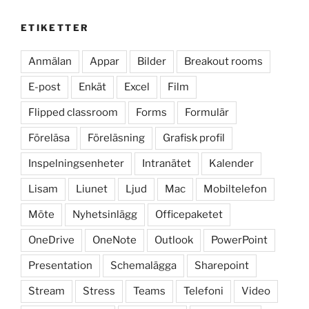
ETIKETTER
Anmälan
Appar
Bilder
Breakout rooms
E-post
Enkät
Excel
Film
Flipped classroom
Forms
Formulär
Föreläsa
Föreläsning
Grafisk profil
Inspelningsenheter
Intranätet
Kalender
Lisam
Liunet
Ljud
Mac
Mobiltelefon
Möte
Nyhetsinlägg
Officepaketet
OneDrive
OneNote
Outlook
PowerPoint
Presentation
Schemalägga
Sharepoint
Stream
Stress
Teams
Telefoni
Video