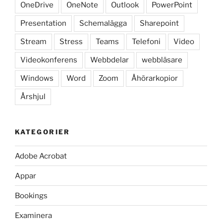
OneDrive
OneNote
Outlook
PowerPoint
Presentation
Schemalägga
Sharepoint
Stream
Stress
Teams
Telefoni
Video
Videokonferens
Webbdelar
webbläsare
Windows
Word
Zoom
Åhörarkopior
Årshjul
KATEGORIER
Adobe Acrobat
Appar
Bookings
Examinera