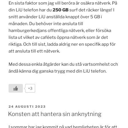
En sista faktor som jag vill beröra är osäkra nätverk. På
din LiU telefon har du
250 GB
surf det räcker länge! I
snitt använder LiU anställda knappt över 5 GB i
månaden. Du behöver inte ansluta till
hamburgerkedjans offentliga nätverk, eller försöka
lista ut vilket av caféets öppna nätverk som är det
riktiga. Och till sist, ladda aldrig ner en specifik app för
att ansluta till ett nätverk.
Med dessa enkla åtgärder kan du stå vartsomhelst och
ändå känna dig ganska trygg med din LiU telefon.
+3
PUBLICERAT
24 AUGUSTI 2023
Konsten att hantera sin anknytning
I sommar har jag kommit på vad hemligheten är för att