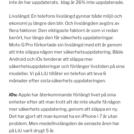
inte än har uppdaterats. Idag är 26% inte uppdaterade.
Livslängd.
En telefons livslängd gynnar både miljö och
ekonomi ju längre den blir. Och livslängden avgörs av
flera faktorer. Den viktigaste faktorn är som vi redan
berört, hur länge den får säkerhets uppdateringar.
Moto G Pro förkortade sin livslängd med ett år genom
att inte släppa någon mer säkerhetsuppdatering. Både
Android och iOs tenderar att släppa mer
säkerhetsuppdateringar och förlänger livstiden på sina
modeller. Vi på LiU tillåter en telefon att leva 6
månader efter sista säkerhets uppdateringen.
iOs:
Apple har återkommande förlängt livet på sina
enheter efter att man trott att de inte skulle få någon
mer säkerhets uppdatering, genom att släppa en ny.
Det har gjort att man kunnat ha en iPhone i 7 år utan
problem. Men medellivslängden de senaste åren har
på LiU varit drygt 5 år.