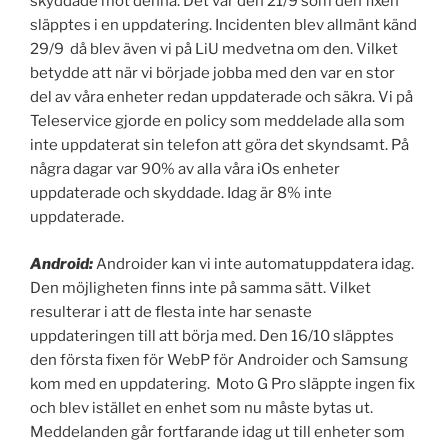
skyddade mot denna. Det var den 21/9 som den fixen
släpptes i en uppdatering. Incidenten blev allmänt känd
29/9 då blev även vi på LiU medvetna om den. Vilket
betydde att när vi började jobba med den var en stor
del av våra enheter redan uppdaterade och säkra. Vi på
Teleservice gjorde en policy som meddelade alla som
inte uppdaterat sin telefon att göra det skyndsamt. På
några dagar var 90% av alla våra iOs enheter
uppdaterade och skyddade. Idag är 8% inte
uppdaterade.
Android:
Androider kan vi inte automatuppdatera idag.
Den möjligheten finns inte på samma sätt. Vilket
resulterar i att de flesta inte har senaste
uppdateringen till att börja med. Den 16/10 släpptes
den första fixen för WebP för Androider och Samsung
kom med en uppdatering. Moto G Pro släppte ingen fix
och blev istället en enhet som nu måste bytas ut.
Meddelanden går fortfarande idag ut till enheter som