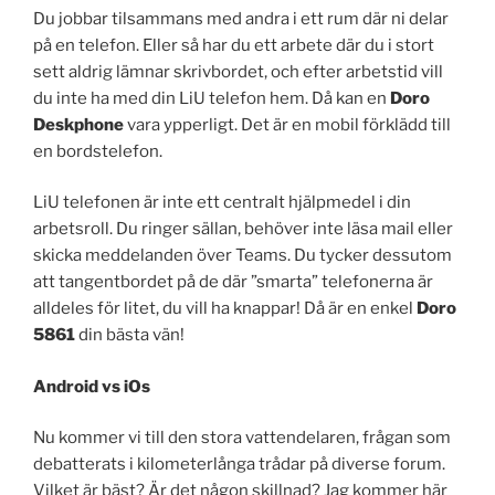
Du jobbar tilsammans med andra i ett rum där ni delar
på en telefon. Eller så har du ett arbete där du i stort
sett aldrig lämnar skrivbordet, och efter arbetstid vill
du inte ha med din LiU telefon hem. Då kan en
Doro
Deskphone
vara ypperligt. Det är en mobil förklädd till
en bordstelefon.
LiU telefonen är inte ett centralt hjälpmedel i din
arbetsroll. Du ringer sällan, behöver inte läsa mail eller
skicka meddelanden över Teams. Du tycker dessutom
att tangentbordet på de där ”smarta” telefonerna är
alldeles för litet, du vill ha knappar! Då är en enkel
Doro
5861
din bästa vän!
Android vs iOs
Nu kommer vi till den stora vattendelaren, frågan som
debatterats i kilometerlånga trådar på diverse forum.
Vilket är bäst? Är det någon skillnad? Jag kommer här