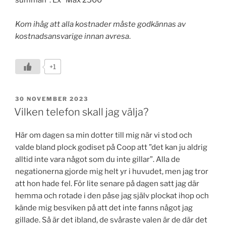
summan”. Ex ”Max 2500”
Kom ihåg att alla kostnader måste godkännas av
kostnadsansvarige innan avresa
.
+1
PUBLICERAT
30 NOVEMBER 2023
Vilken telefon skall jag välja?
Här om dagen sa min dotter till mig när vi stod och
valde bland plock godiset på Coop att ”det kan ju aldrig
alltid inte vara något som du inte gillar”. Alla de
negationerna gjorde mig helt yr i huvudet, men jag tror
att hon hade fel. För lite senare på dagen satt jag där
hemma och rotade i den påse jag själv plockat ihop och
kände mig besviken på att det inte fanns något jag
gillade. Så är det ibland, de svåraste valen är de där det