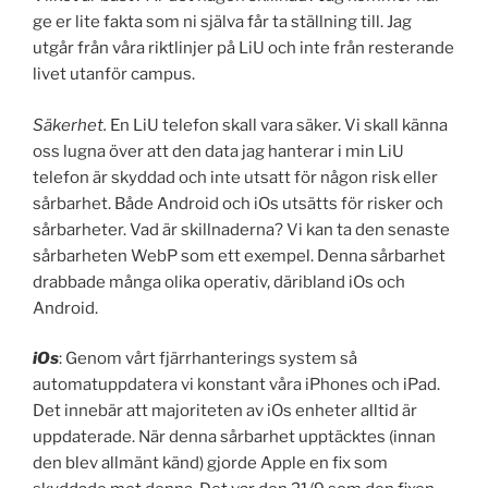
ge er lite fakta som ni själva får ta ställning till. Jag
utgår från våra riktlinjer på LiU och inte från resterande
livet utanför campus.
Säkerhet.
En LiU telefon skall vara säker. Vi skall känna
oss lugna över att den data jag hanterar i min LiU
telefon är skyddad och inte utsatt för någon risk eller
sårbarhet. Både Android och iOs utsätts för risker och
sårbarheter. Vad är skillnaderna? Vi kan ta den senaste
sårbarheten WebP som ett exempel. Denna sårbarhet
drabbade många olika operativ, däribland iOs och
Android.
iOs
: Genom vårt fjärrhanterings system så
automatuppdatera vi konstant våra iPhones och iPad.
Det innebär att majoriteten av iOs enheter alltid är
uppdaterade. När denna sårbarhet upptäcktes (innan
den blev allmänt känd) gjorde Apple en fix som