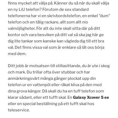
finns mycket att välja på. Känner du så när du skall välja
en ny LiU telefon? Förutom de sex standard
telefonerna har vi en skrivbordstelefon, en enkel ”dum”
telefon och en tålig rackare, allt som allt nio
valmöjligheter. För att du inte skall sitta där på ditt
kontor och vara besviken på ditt val så ska jag här ge
dig lite tankar som kanske kan vägleda dig till ett bra
val. Det finns vissa val som är enklare så låt oss börja
med dem.
Ditt jobb är motsatsen till stillasittande, du är ute i skog
och mark. Du trillar ofta över stubbar och har
anmärkningsvärt många gånger plockat upp din
telefon ur en vattenpöl eller råkat kliva på den med
dina grova kängor. Då skall du ha en tuff telefon som
klarar sådant, eller ett tufft skal. En
Galaxy Xcover 5 ee
eller en special beställning på ett tufft skal hos
teleservice.