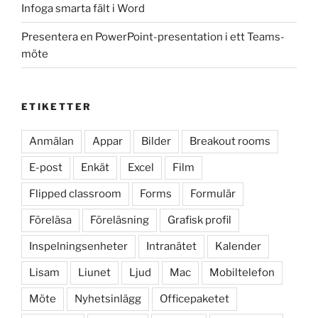
Infoga smarta fält i Word
Presentera en PowerPoint-presentation i ett Teams-
möte
ETIKETTER
Anmälan
Appar
Bilder
Breakout rooms
E-post
Enkät
Excel
Film
Flipped classroom
Forms
Formulär
Föreläsa
Föreläsning
Grafisk profil
Inspelningsenheter
Intranätet
Kalender
Lisam
Liunet
Ljud
Mac
Mobiltelefon
Möte
Nyhetsinlägg
Officepaketet