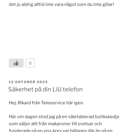
det ju aldrig alltid inte vara något som du inte gillar!
0
PUBLICERAT
12 OKTOBER 2023
Säkerhet på din LiU telefon
Hej, Rikard från Teleservice här igen.
Här om dagen stod jag på en väletablerad butikskedja
som säljer allt från makaroner till svetsar och
funderade på en viss korv var billigare där än på en