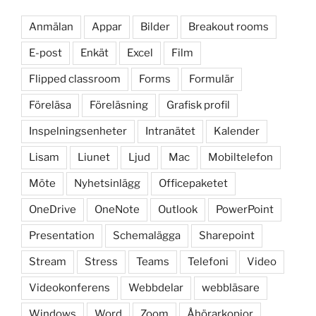
Anmälan
Appar
Bilder
Breakout rooms
E-post
Enkät
Excel
Film
Flipped classroom
Forms
Formulär
Föreläsa
Föreläsning
Grafisk profil
Inspelningsenheter
Intranätet
Kalender
Lisam
Liunet
Ljud
Mac
Mobiltelefon
Möte
Nyhetsinlägg
Officepaketet
OneDrive
OneNote
Outlook
PowerPoint
Presentation
Schemalägga
Sharepoint
Stream
Stress
Teams
Telefoni
Video
Videokonferens
Webbdelar
webbläsare
Windows
Word
Zoom
Åhörarkopior