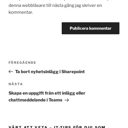
denna webbläsare till nästa gång jag skriver en
kommentar.
Inläggsnavigering
Föregående
FÖREGÅENDE
inlägg
Ta bort nyhetsinlägg i Sharepoint
Nästa
NÄSTA
inlägg
Skapa en uppgift från ett inlägg eller
chattmeddelande i Teams
VÄRT ATT VETA – IT-TIPS FÖR DIG SOM