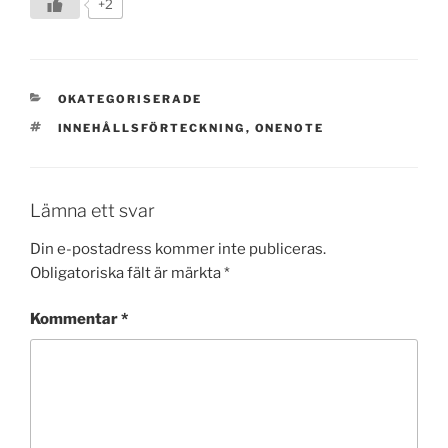
+2
KATEGORIER
OKATEGORISERADE
TAGGAR
INNEHÅLLSFÖRTECKNING
,
ONENOTE
Lämna ett svar
Din e-postadress kommer inte publiceras.
Obligatoriska fält är märkta
*
Kommentar
*