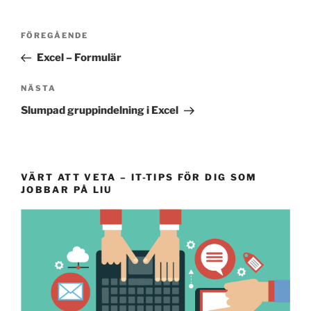
Inläggsnavigering
Föregående
FÖREGÅENDE
inlägg
Excel – Formulär
Nästa
NÄSTA
inlägg
Slumpad gruppindelning i Excel
VÄRT ATT VETA – IT-TIPS FÖR DIG SOM
JOBBAR PÅ LIU