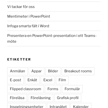
Vi tackar för oss
Mentimeter i PowerPoint
Infoga smarta fält i Word
Presentera en PowerPoint-presentation i ett Teams-
möte
ETIKETTER
Anmälan
Appar
Bilder
Breakout rooms
E-post
Enkät
Excel
Film
Flipped classroom
Forms
Formulär
Föreläsa
Föreläsning
Grafisk profil
Inspelningsenheter
Intranätet
Kalender