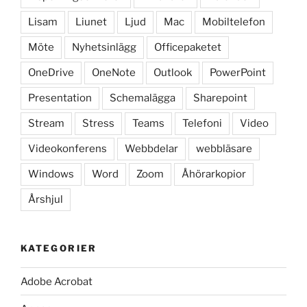
Lisam
Liunet
Ljud
Mac
Mobiltelefon
Möte
Nyhetsinlägg
Officepaketet
OneDrive
OneNote
Outlook
PowerPoint
Presentation
Schemalägga
Sharepoint
Stream
Stress
Teams
Telefoni
Video
Videokonferens
Webbdelar
webbläsare
Windows
Word
Zoom
Åhörarkopior
Årshjul
KATEGORIER
Adobe Acrobat