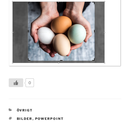
0
KATEGORIER
ÖVRIGT
TAGGAR
BILDER
,
POWERPOINT